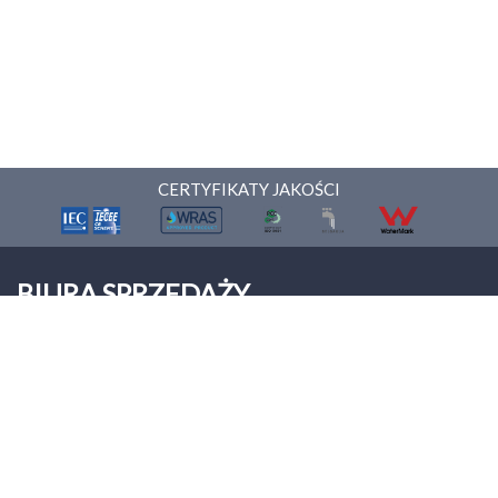
CERTYFIKATY JAKOŚCI
BIURA SPRZEDAŻY
ONNERA POLAND Sp. z o.o.
Palmiry
ul. Warszawska 9
05-152 Czosnów
Tel: +48 22 312 00 12
biuro@asberprofessional.com