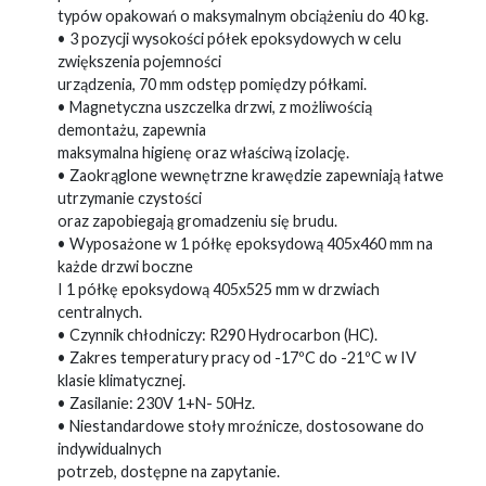
typów opakowań o maksymalnym obciążeniu do 40 kg.
• 3 pozycji wysokości półek epoksydowych w celu
zwiększenia pojemności
urządzenia, 70 mm odstęp pomiędzy półkami.
• Magnetyczna uszczelka drzwi, z możliwością
demontażu, zapewnia
maksymalna higienę oraz właściwą izolację.
• Zaokrąglone wewnętrzne krawędzie zapewniają łatwe
utrzymanie czystości
oraz zapobiegają gromadzeniu się brudu.
• Wyposażone w 1 półkę epoksydową 405x460 mm na
każde drzwi boczne
I 1 półkę epoksydową 405x525 mm w drzwiach
centralnych.
• Czynnik chłodniczy: R290 Hydrocarbon (HC).
• Zakres temperatury pracy od -17ºC do -21ºC w IV
klasie klimatycznej.
• Zasilanie: 230V 1+N- 50Hz.
• Niestandardowe stoły mroźnicze, dostosowane do
indywidualnych
potrzeb, dostępne na zapytanie.