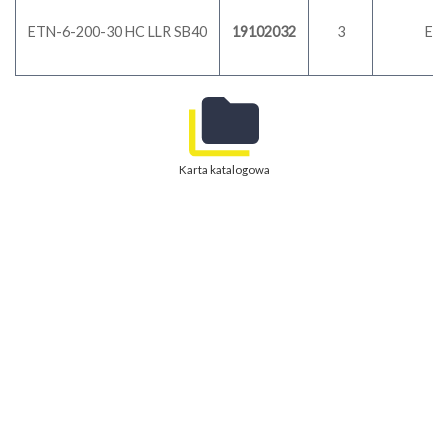
ETN-6-200-30 HC LLR SB40
19102032
3
E
Karta katalogowa