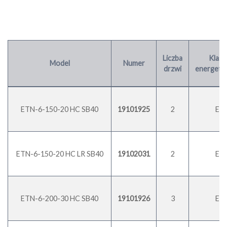
Liczba
Klasa
Model
Numer
drzwi
energety
ETN-6-150-20 HC SB40
19101925
2
E
ETN-6-150-20 HC LR SB40
19102031
2
E
ETN-6-200-30 HC SB40
19101926
3
E