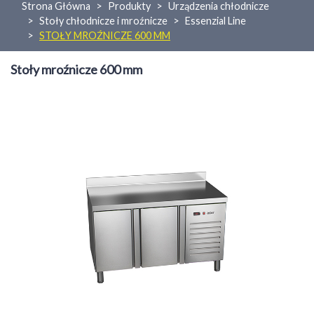
Strona Główna
Produkty
Urządzenia chłodnicze
Stoły chłodnicze i mroźnicze
Essenzial Line
STOŁY MROŹNICZE 600 MM
Stoły mroźnicze 600 mm