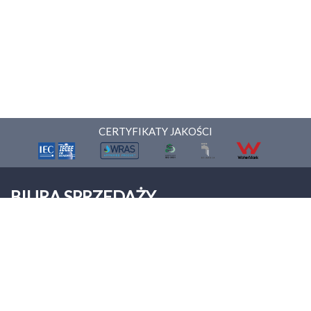
CERTYFIKATY JAKOŚCI
BIURA SPRZEDAŻY
ONNERA POLAND Sp. z o.o.
Palmiry
ul. Warszawska 9
05-152 Czosnów
Tel: +48 22 312 00 12
biuro@asberprofessional.com