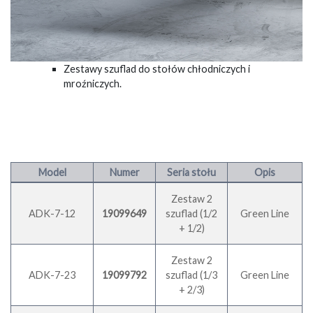
Zestawy szuflad do stołów chłodniczych i
mroźniczych.
Model
Numer
Seria stołu
Opis
Zestaw 2
ADK-7-12
19099649
szuflad (1/2
Green Line
+ 1/2)
Zestaw 2
ADK-7-23
19099792
szuflad (1/3
Green Line
+ 2/3)