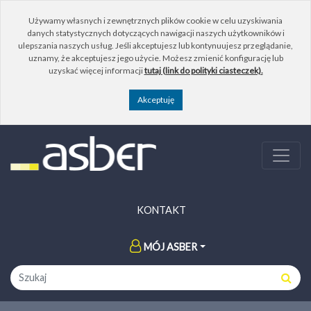
Używamy własnych i zewnętrznych plików cookie w celu uzyskiwania
danych statystycznych dotyczących nawigacji naszych użytkowników i
ulepszania naszych usług. Jeśli akceptujesz lub kontynuujesz przeglądanie,
uznamy, że akceptujesz jego użycie. Możesz zmienić konfigurację lub
uzyskać więcej informacji
tutaj (link do polityki ciasteczek).
KONTAKT
MÓJ ASBER