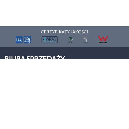
CERTYFIKATY JAKOŚCI
BIURA SPRZEDAŻY
ONNERA POLAND Sp. z o.o.
Palmiry
ul. Warszawska 9
05-152 Czosnów
Tel: +48 22 312 00 12
biuro@asberprofessional.com