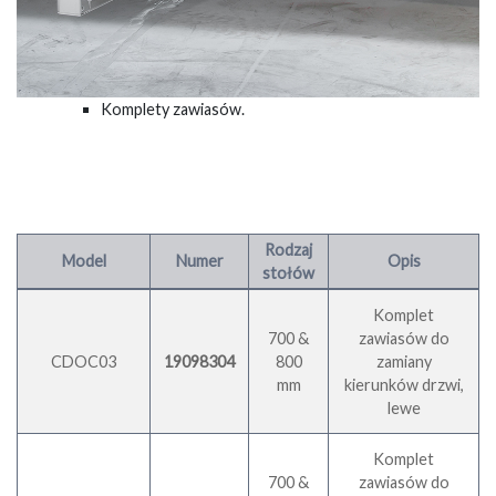
Komplety zawiasów.
Rodzaj
Model
Numer
Opis
stołów
Komplet
700 &
zawiasów do
CDOC03
19098304
800
zamiany
mm
kierunków drzwi,
lewe
Komplet
700 &
zawiasów do