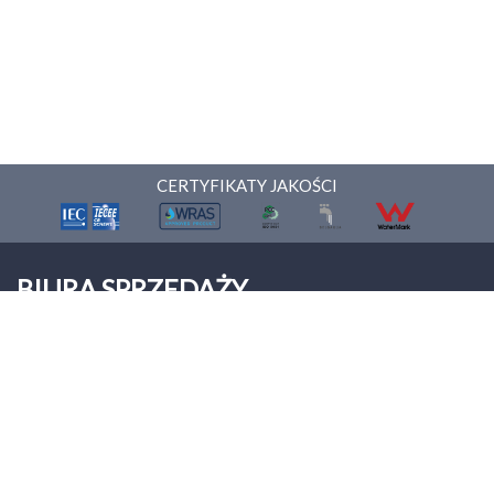
CERTYFIKATY JAKOŚCI
BIURA SPRZEDAŻY
ONNERA POLAND Sp. z o.o.
Palmiry
ul. Warszawska 9
05-152 Czosnów
Tel: +48 22 312 00 12
biuro@asberprofessional.com