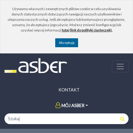
Używamy własnych i zewnętrznych plików cookie w celu uzyskiwania
danych statystycznych dotyczących nawigacji naszych użytkowników i
ulepszania naszych usług. Jeśli akceptujesz lub kontynuujesz przeglądanie,
uznamy, że akceptujesz jego użycie. Możesz zmienić konfigurację lub
uzyskać więcej informacji
tutaj (link do polityki ciasteczek).
KONTAKT
MÓJ ASBER