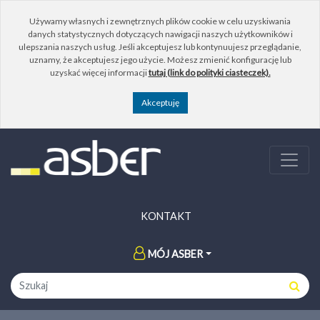
Używamy własnych i zewnętrznych plików cookie w celu uzyskiwania
danych statystycznych dotyczących nawigacji naszych użytkowników i
ulepszania naszych usług. Jeśli akceptujesz lub kontynuujesz przeglądanie,
uznamy, że akceptujesz jego użycie. Możesz zmienić konfigurację lub
uzyskać więcej informacji
tutaj (link do polityki ciasteczek).
KONTAKT
MÓJ ASBER